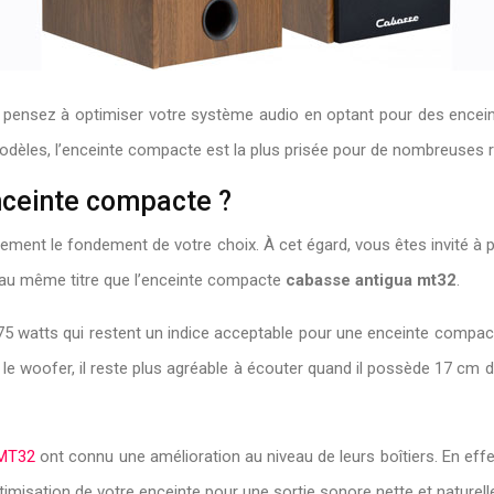
nsez à optimiser votre système audio en optant pour des enceinte
 modèles, l’enceinte compacte est la plus prisée pour de nombreuses r
nceinte compacte ?
ement le fondement de votre choix. À cet égard, vous êtes invité à 
au même titre que l’enceinte compacte
cabasse antigua mt32
.
 75 watts qui restent un indice acceptable pour une enceinte compac
le woofer, il reste plus agréable à écouter quand il possède 17 cm de 
 MT32
ont connu une amélioration au niveau de leurs boîtiers. En effet, 
timisation de votre enceinte pour une sortie sonore nette et naturell