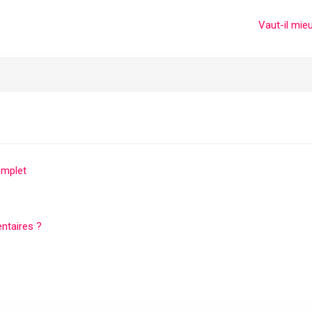
Vaut-il mie
omplet
entaires ?