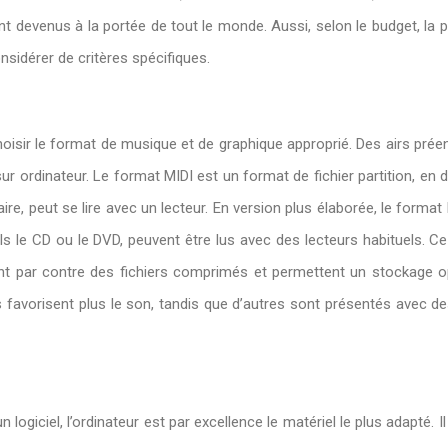
nt devenus à la portée de tout le monde. Aussi, selon le budget, la 
nsidérer de critères spécifiques.
hoisir le format de musique et de graphique approprié. Des airs pré
r ordinateur. Le format MIDI est un format de fichier partition, en d
re, peut se lire avec un lecteur. En version plus élaborée, le form
els le CD ou le DVD, peuvent être lus avec des lecteurs habituels.
t par contre des fichiers comprimés et permettent un stockage op
ers favorisent plus le son, tandis que d’autres sont présentés avec 
d’un logiciel, l’ordinateur est par excellence le matériel le plus adapté